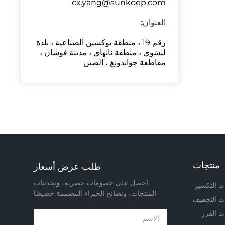
cx.yang@sunkoep.com
العنوان:
رقم 19 ، منطقة بوكسين الصناعية ، بلدة
ليشوي ، منطقة نانهاي ، مدينة فوشان ،
مقاطعة جواندونغ ، الصين
منتجات
طلب عرض أسعار
احصل على خصومات حصرية، وتحديثات
ت التكسير
المنتجات، ونصائح الخبراء المصممة خصيصًا
ت التجفيف
لك!
ت الفرز