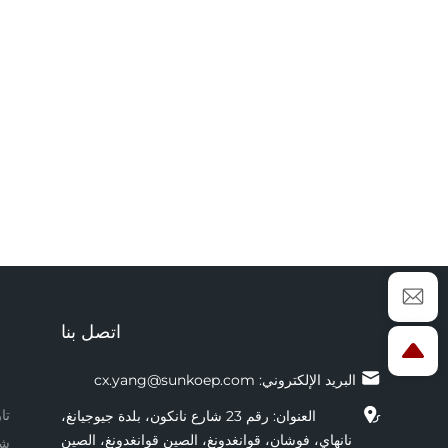
اتصل بنا
البريد الإلكتروني:
cx.yang@sunkoep.com
تا
العنوان: رقم 23 شارع نانكون، بلدة جيوجيانغ،
نانهاي، فوشان، قوانغدونغ، الصين قوانغدونغ، الصين
شه