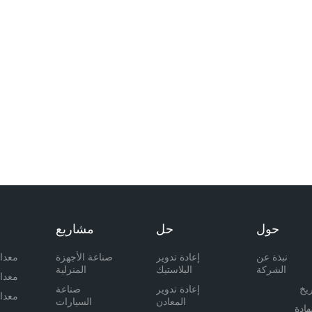
حول
حل
مشاريع
نبذة عن
إعادة تدوير
صناعة الأجهزة
معدا
الشركة
البلاستيك
المنزلية
معدا
ريخ
إعادة تدوير
صناعة
معدا
المعادن
السيارات
ادة