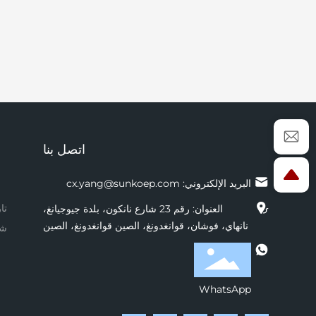
اتصل بنا
البريد الإلكتروني:
cx.yang@sunkoep.com
تا
العنوان: رقم 23 شارع نانكون، بلدة جيوجيانغ،
نانهاي، فوشان، قوانغدونغ، الصين قوانغدونغ، الصين
شه
WhatsApp