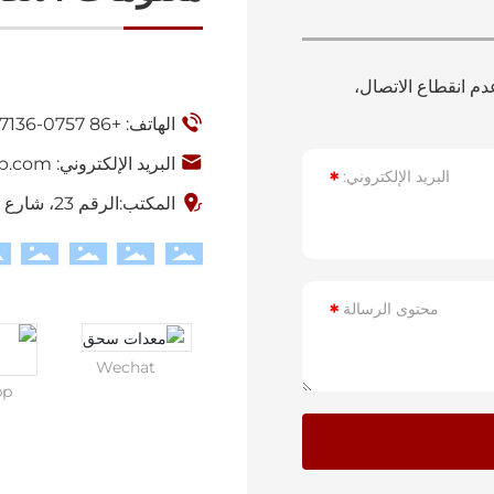
م انقطاع الاتصال،
الهاتف: +
86 0757-85627136
البريد الإلكتروني:
p.com
البريد الإلكتروني:
المكتب:الرقم 23، شارع نانكون، بلدة جيوجيانغ، نانهاي، فوشان، قوانغدونغ، الصين
محتوى الرسالة
Wechat
pp