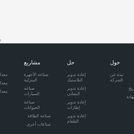
30173号 - Data © 百度智图
حول
حل
مشاريع
نبذة عن
إعادة تدوير
صناعة الأجهزة
معدا
الشركة
البلاستيك
المنزلية
معدا
ريخ
إعادة تدوير
صناعة
معدا
المعادن
السيارات
ادة
إعادة تدوير
صناعة
إطارات
الحيوانات
السيارات
الأليفة
إعادة تدوير
صناعة الطاقة
المستعملة
الطعام
صناعات أخرى