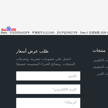
© 2026 Baidu - GS(2025)4125号 - 甲测资字11111342 - 京ICP证0
منتجات
طلب عرض أسعار
احصل على خصومات حصرية، وتحديثات
ت التكسير
المنتجات، ونصائح الخبراء المصممة خصيصًا
ت التجفيف
لك!
ت الفرز