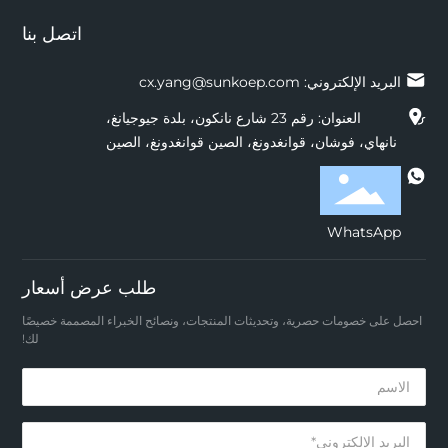
اتصل بنا
البريد الإلكتروني:
cx.yang@sunkoep.com
العنوان: رقم 23 شارع نانكون، بلدة جيوجيانغ،
نانهاي، فوشان، قوانغدونغ، الصين قوانغدونغ، الصين
WhatsApp
طلب عرض أسعار
احصل على خصومات حصرية، وتحديثات المنتجات، ونصائح الخبراء المصممة خصيصًا
لك!